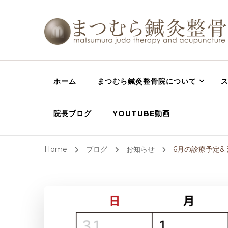
西宮の整体 鍼灸
西宮,芦屋,宝塚で肩こり、腰痛の整体・鍼灸・骨盤矯正
院
ホーム
まつむら鍼灸整骨院について
院長ブログ
YOUTUBE動画
Home
ブログ
お知らせ
6月の診療予定&