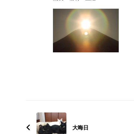
Post
Navigation
大晦日