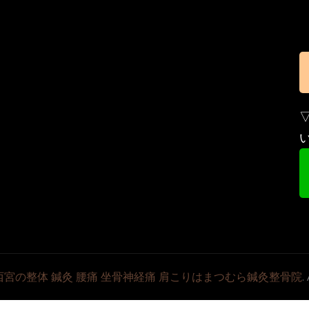
西宮の整体 鍼灸 腰痛 坐骨神経痛 肩こりはまつむら鍼灸整骨院
.