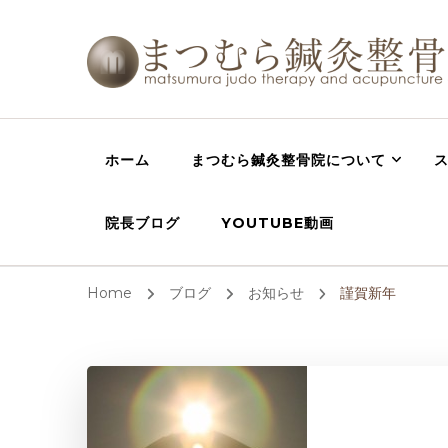
西宮の整体 鍼灸
西宮,芦屋,宝塚で肩こり、腰痛の整体・鍼灸・骨盤矯正
院
ホーム
まつむら鍼灸整骨院について
院長ブログ
YOUTUBE動画
Home
ブログ
お知らせ
謹賀新年