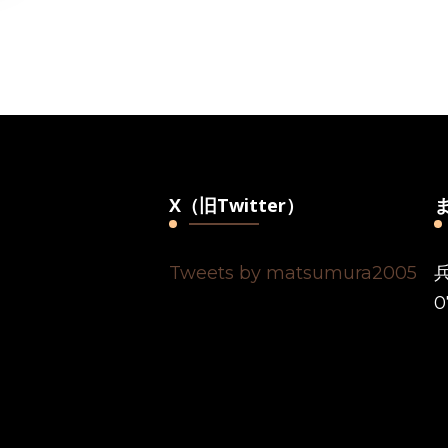
X（旧Twitter）
Tweets by matsumura2005
0