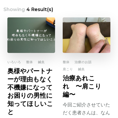
Showing
4 Result(s)
いろいろ
整体
鍼灸
整体
治療のお話
奥様やパートナ
肩こり
鍼灸
治療あれこ
ーが理由もなく
れ 〜肩こり
不機嫌になって
編〜
お困りの男性に
知ってほしいこ
今回ご紹介させていた
と
だく患者さんは、なん