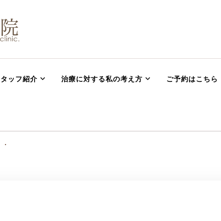
 腰痛 坐骨神経痛 肩
・ハイチャージ治療ならまつむら鍼灸整骨院
スタッフ紹介
治療に対する私の考え方
ご予約はこちら
・・