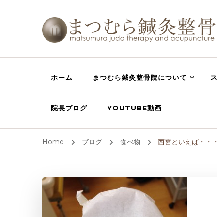
西宮の整体 鍼灸
西宮,芦屋,宝塚で肩こり、腰痛の整体・鍼灸・骨盤矯正
院
ホーム
まつむら鍼灸整骨院について
院長ブログ
YOUTUBE動画
Home
ブログ
食べ物
西宮といえば・・