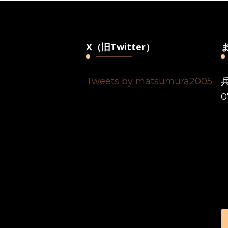
X（旧Twitter）
Tweets by matsumura2005
0